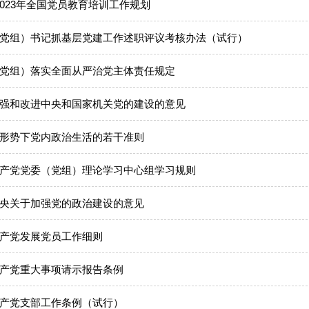
9-2023年全国党员教育培训工作规划
党组）书记抓基层党建工作述职评议考核办法（试行）
党组）落实全面从严治党主体责任规定
强和改进中央和国家机关党的建设的意见
形势下党内政治生活的若干准则
产党党委（党组）理论学习中心组学习规则
央关于加强党的政治建设的意见
产党发展党员工作细则
产党重大事项请示报告条例
产党支部工作条例（试行）