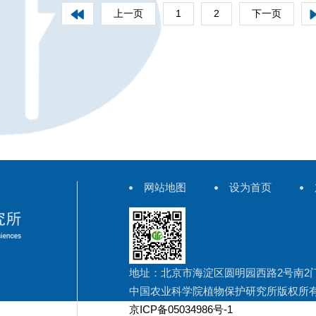
上一页
1
2
下一页
网站地图
设为首页
地址：北京市海淀区圆明园西路2号南2
中国农业科学院植物保护研究所版权所
京ICP备05034986号-1