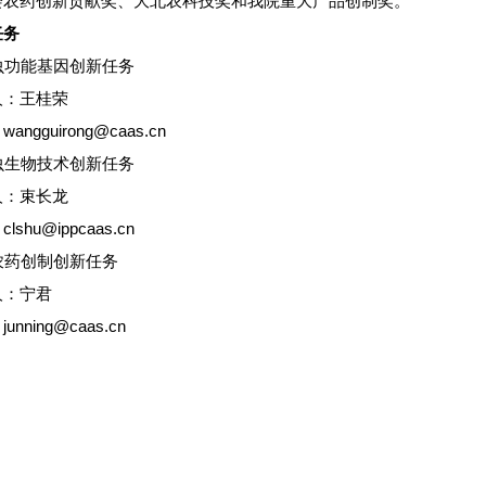
会农药创新贡献奖、大北农科技奖和我院重大产品创制奖。
任务
昆虫功能基因创新任务
人：王桂荣
angguirong@caas.cn
抗虫生物技术创新任务
人：
束长龙
：
clshu@ippcaas.cn
新农药创制创新任务
人：
宁君
：
junning@caas.cn