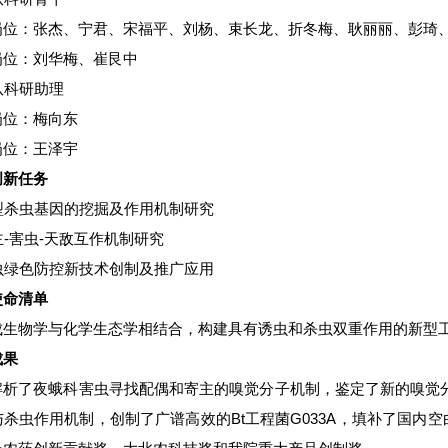
岗位：张杰、宁君、宋福平、刘杨、束长龙、折冬梅、耿丽丽、彭琦
岗位：刘华梅、崔艮中
团队科研助理
岗位：梅向东
岗位：王泽宇
创新任务
新型杀虫基因的挖掘及作用机制研究
寄主-害虫-天敌互作机制研究
害虫绿色防控新技术创制及推广应用
使命清单
成生物学与化学生态学相结合，构建具有诱虫和杀虫双重作用的新型
成果
解析了夜蛾科害虫寻找配偶和寄主的嗅觉分子机制，鉴定了新的嗅觉分
杀虫作用机制，创制了广谱高效的Bt工程菌G033A，填补了国内空