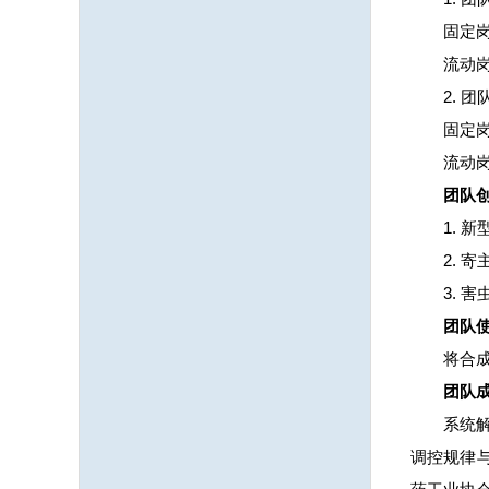
固定
流动
2. 
固定
流动
团队
1. 
2. 
3. 
团队
将合
团队
系统
调控规律与