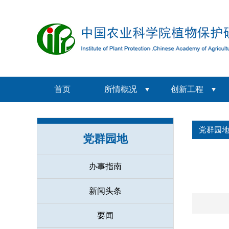
首页
所情概况
创新工程
党群园
党群园地
办事指南
新闻头条
要闻