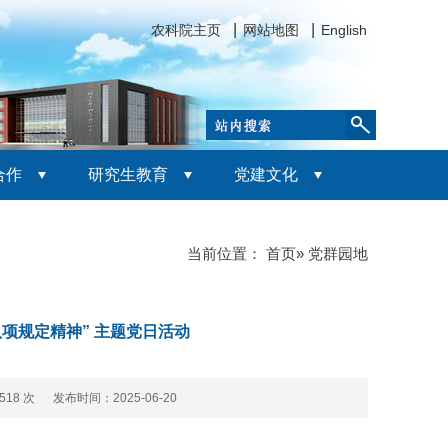
农科院主页
网站地图
English
合作
研究生教育
党建文化
当前位置：
首页
» 党群园地
项规定精神” 主题党日活动
518 次 发布时间：2025-06-20