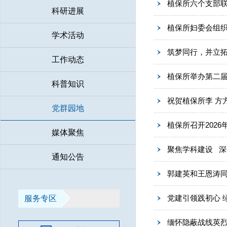
植保所六个支部联
科研进展
植保所妇委会组
学术活动
筑梦同行，并立拓
工作动态
植保所举办第二届
科普知识
祝贺植保所李 方
党群园地
植保所召开202
媒体聚焦
聚焦学科建设 
通知公告
郭建英和王恩涛同志
党建引领践初心 
服务专区
缅怀隐蔽战线英烈