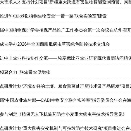
大需求人才支持计划项目“新疆重大跨境有害生物智能监测预警、风险
推进“中国-老挝植物生物安全‘一带一路’联合实验室”建设
届中国植物保护学会植保产品推广工作委员会第一次会议在杭州召
成功举办2026年全国西甜瓜病虫草害绿色防控技术交流会
进中非农业科技协作交流—— 埃塞俄比亚农业研究院代表团访问植
领聚合力 联农带农促增收
点研发计划“环境友好的土壤、粮食熏蒸处理新技术及产品研发”项目20
届“中国农业农村部—CABI生物安全联合实验室”指导委员会年会在
参与制定《植保无人飞机施药防控小麦重大病虫害技术指导意见》
点研发计划“重大鼠害灾变机制与可持续防控技术研究”项目推进会在