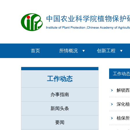
首页
所情概况
创新工程
工作动
工作动态
解锁西
办事指南
深化植
新闻头条
植保所
要闻