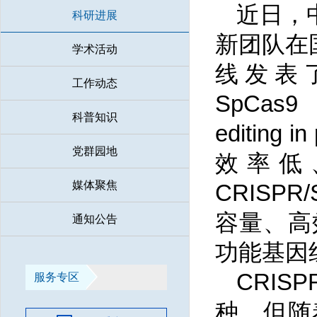
近日，
科研进展
新团队在国际
学术活动
线发表了题为
工作动态
SpCas9 f
科普知识
editin
党群园地
效率低
媒体聚焦
CRISP
容量、高
通知公告
功能基因
CRI
服务专区
种，但随