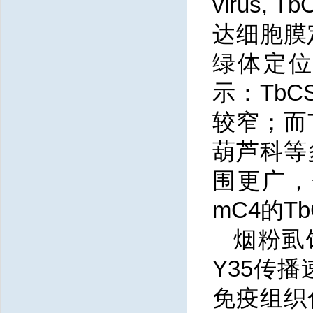
virus
达细胞膜定
绿体定位
示：Tb
较窄；而
葫芦科等
围更广，
mC4的T
烟粉虱
Y35传播
免疫组织