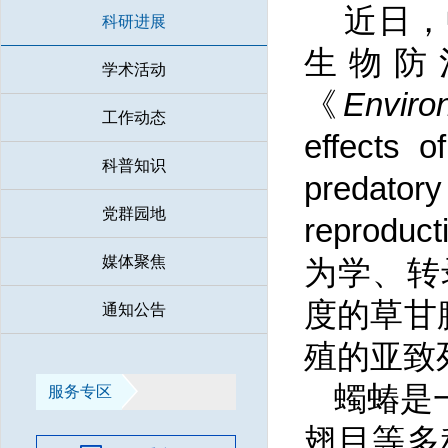
近日，
科研进展
生物防
学术活动
《
Enviro
工作动态
effects 
科普知识
predatory
党群园地
reprod
媒体聚焦
为学、转
度的草甘
通知公告
殖的亚致
蠋蝽是
服务专区
翅目等多