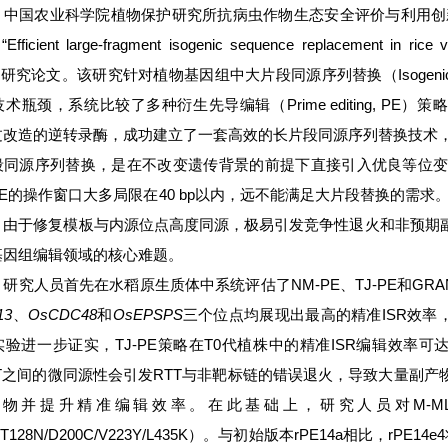
中国农业科学院植物保护研究所抗病虫作物生态安全评价与利用创新团队在国际期刊
cient large-fragment isogenic sequence replacement in rice via 
ts”的研究论文。该研究针对植物基因组中大片段同源序列替换（Isogenic Se
术瓶颈，系统比较了多种衍生先导编辑（Prime editing, PE
过改造的逆转录酶，成功建立了一套高效的长片段同源序列替换技术
段同源序列替换，是在不改变遗传背景的前提下直接引入优良等位
E的操作窗口大多局限在40 bp以内，远不能满足大片段替换的需
，由于修复模板与内源位点高度同源，极易引发竞争性退火和非预期
基因组编辑领域的核心难题。
研究人员首先在水稻原生质体中系统评估了NM-PE、TJ-PE和GRAN
13
、
OsCDC48
和
OsEPSPS
三个位点均展现出最高的精准ISR效率，
验进一步证实，TJ-PE策略在T0代植株中的精准ISR编辑效率可达
TT之间的微同源性会引发RTT与非靶标链的错误退火，导致大量副
物并提升精准编辑效率。在此基础上，研究人员对M-M
4（T128N/D200C/V223Y/L435K）。与初始版本rPE14a相比，r