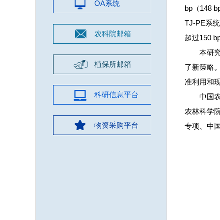
OA系统
bp（148
TJ-PE
农科院邮箱
超过150
本研
植保所邮箱
了新策略。
准利用和
科研信息平台
中国
农林科学
物资采购平台
专项、中