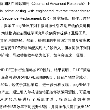
《Journal of Advanced Research》上
prime editing with engineered reverse transcriptase
quence Replacement, ISR）效率极低、操作尺度严
）策略，揭示了pegRNA序列中微同源性引发副产物的关键机
，为植物功能基因组学研究和抗病育种提供了重要工具。
变异的理想路径。然而，植物细胞中间源定向修复效率极
求。已有衍生PE策略虽能实现大片段插入，但在同源序列替
副产物，导致替换效率极为低下。如何突破这一瓶颈，一
D PE三种衍生策略的ISR性能。结果表明，TJ-PE策略
最高可达GRAND PE策略的8倍，且副产物显著减少。
50%，远优于其他策略。进一步分析发现，pegRNA中
产物产生。通过引入单核苷酸错配破坏该微同源性，可显著
LV逆转录酶进行了系统改造，筛选出高效变体
PE14e4将精准ISR效率平均提升4.5倍，并将操作尺度扩展至250