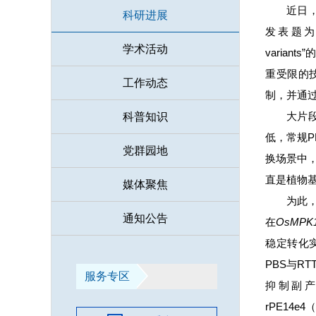
近日，
科研进展
发表题为“Effi
学术活动
varian
重受限的技
工作动态
制，并通
大片
科普知识
低，常规P
党群园地
换场景中
直是植物
媒体聚焦
为此，
通知公告
在
OsMPK
稳定转化实
PBS与R
服务专区
抑制副产
rPE14e