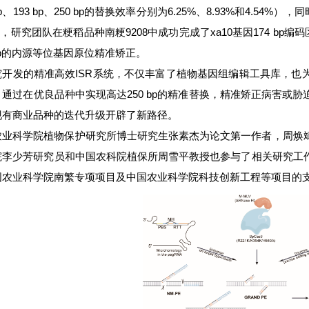
 bp、193 bp、250 bp的替换效率分别为6.25%、8.93%和4.5
系统，研究团队在粳稻品种南粳9208中成功完成了xa10基因174 b
 bp的内源等位基因原位精准矫正。
究开发的精准高效ISR系统，不仅丰富了植物基因组编辑工具库，也
通过在优良品种中实现高达250 bp的精准替换，精准矫正病害或
现有商业品种的迭代升级开辟了新路径。
农业科学院植物保护研究所博士研究生张素杰为论文第一作者，周焕
院李少芳研究员和中国农科院植保所周雪平教授也参与了相关研究工
国农业科学院南繁专项项目及中国农业科学院科技创新工程等项目的