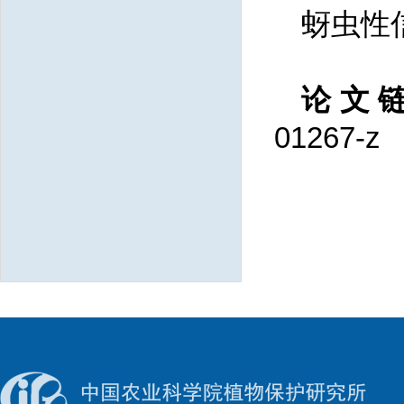
蚜虫性信
论文
01267-z