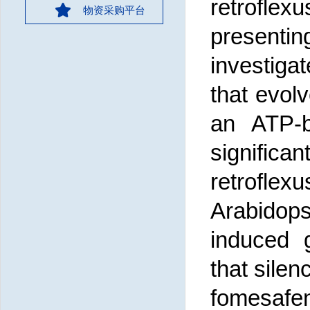
retroflexu
物资采购平台
presentin
investiga
that evol
an ATP-b
significa
retroflexu
Arabidops
induced 
that silen
fomesafen