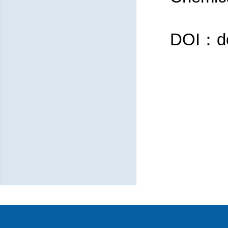
DOI：
d