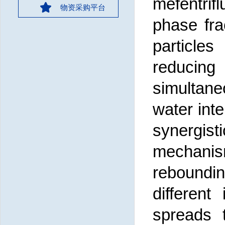
mefentrif
物资采购平台
phase fra
particle
reducing
simultane
water inte
synergisti
mechanism
reboundi
different
spreads 