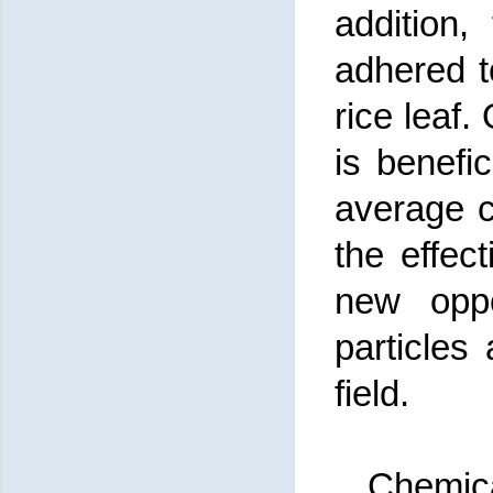
addition,
adhered t
rice leaf.
is benefic
average c
the effect
new oppo
particles 
field.
Chemica