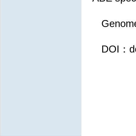
Genome 
DOI：do