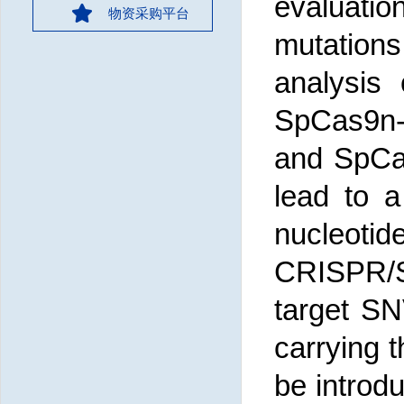
evaluati
物资采购平台
mutation
analysis 
SpCas9n
and SpCa
lead to a
nucleoti
CRISPR/S
target SN
carrying 
be introdu