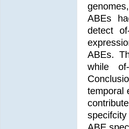
genomes,
ABEs had
detect o
expressio
ABEs. Th
while of
Conclusio
temporal 
contribut
specifcit
ABE speci