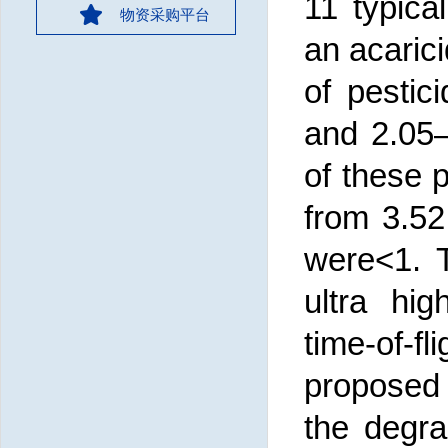
11 typical
物资采购平台
an acarici
of pestic
and 2.05–
of these 
from 3.52
were<1. T
ultra hi
time-of-
proposed 
the degra