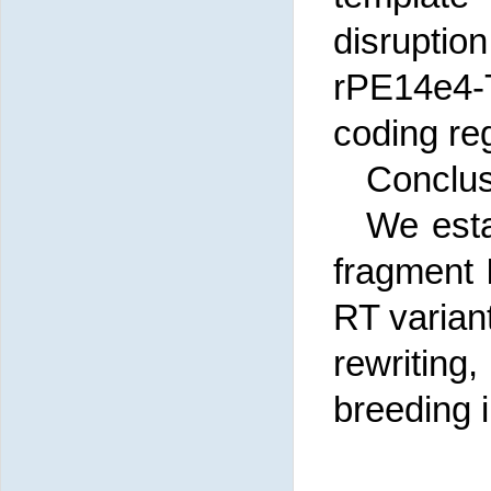
disruptio
rPE14e4-
coding reg
Conclus
We esta
fragment 
RT variant
rewriting
breeding i