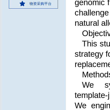
genomic f
物资采购平台
challenge 
natural al
Objecti
This st
strategy f
replacemen
Method
We sy
template
We engin