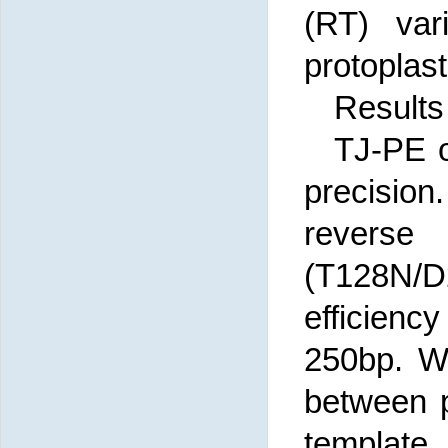
(RT) var
protoplast
Results
TJ-PE o
precision
revers
(T128N/
efficienc
250bp. W
between p
template