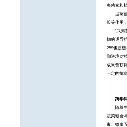
夷菌素和植
据葛
长等作用
“武
物的诱导
259也
御逆境对
成果曾获得
一定的抗
跨学
随着
蔬菜粮食
毒、微毒