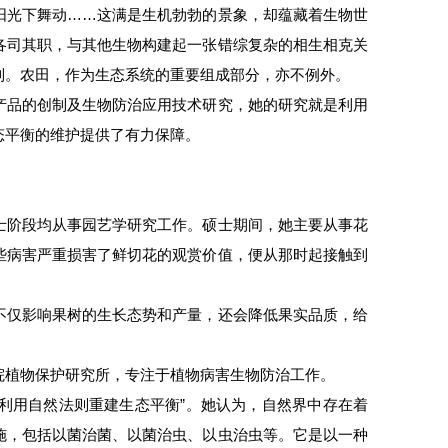
阳光下舞动……这满是生机勃勃的景象，却蕴藏着生物世
各司其职，与其他生物构建起一张错综复杂的相生相克关
制。农田，作为生态系统的重要组成部分，亦不例外。
产品的创制及生物防治应用技术研究，她的研究就是利用
态平衡的维护提供了有力保障。
士阶段均从事园艺学研究工作。硕士期间，她主要从事花
些病害严重损害了鲜切花的观赏价值，便从那时起接触到
不仅影响果树的生长态势和产量，还会降低果实品质，给
。
院植物保护研究所，专注于植物病害生物防治工作。
“利用自然法则重建生态平衡”。她认为，自然界中存在着
施，包括以菌治菌、以菌治虫、以虫治虫等。它是以一种