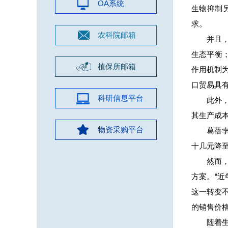
OA系统
生物抑制
求。
农科院邮箱
并且
生态平衡
植保所邮箱
作用机制
口贸易具
科研信息平台
此外
其生产成
物资采购平台
葛蓓
十几元降
然而
方案。“
这一转变
的销售价
随着