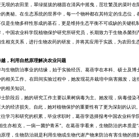
袤无垠的农田里，翠绿挺拔的穗苗在清风中摇曳，茁壮繁茂的菜叶在
杂的奥秘。在生态系统的世界中，每一个物种都在其特定的生态位，
不仅是生物多样性形成的基石，更是维持生态平衡不可或缺的关键机
孛，中国农业科学院植物保护研究所研究员，长期致力于生物杀菌剂
相生相克关系，进行生物农药的研发，并将其应用于实践，为农田生
跨越，利用自然原理解决农业问题
孛与生物防治事业的结缘，始于实验经历。葛蓓孛在本科、硕士及博
种的相关工作。在田间实验过程中，她发现花卉栽培中病害频发，这
护的相关知识。
博士阶段后，她的研究工作主要以果树病毒为主。她发现，病毒侵染
巨大的经济损失。自此，她对植物保护的重要性有了更为深刻的认识
过往学习和研究的积累，毕业求职时，葛蓓孛选择报考中国农业科学
物相生亦相克，一病一菌护青禾”。在葛蓓孛看来，生物防治的本质是
的原理，生物防治就是利用生物或生物代谢产物来防治有害生物的措