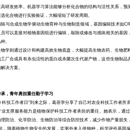
提高研发效率。机器学习算法能够分析化合物的结构与活性关系，预
候选化合物进行实验验证，大幅缩短了研发周期。
辑与合成生物学驱动生物育种与生物制造领域，基因编辑技术如CRIS
人员可以直接对植物基因组进行编辑，敲除或修改与感病相关的基因
品种。
生物学则通过设计和构建高效生物底盘，大幅提高生
物农药、生物肥
胞工厂合成具有杀虫活性的蛋白或杀菌次生代谢产物，这些生物制品
的解决方案。
传承，青年勇担重任勤于学习
530 科技工作者日”到来之际，葛蓓孛分享了自己对农业科技工作者
产业支撑服务能力是植物保护科技工作者承担的重任。她表示，通
物理防治、化学防治、生物防治等综合防控技术，减少作物产量损失
当前，随着植物生物安全的发展，监测外来入侵物种，科学评价基因