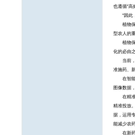
也遵循“
“因
植物
型农人的
植物
化的必由
当前
准施药、
在智
图像数据
在精
精准投放
据，运用
能减少农
在新