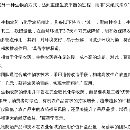
另外一种生物的方式，达到重建生态平衡的过程，而非“灭绝式消杀
，生物农药与化学农药相比，具备以下特点：“其一，靶向性突出，
；其二，残留量低，在自然环境下3-7天即可完成降解，能有效保障
为多靶点作用；其四，对环境友好，易于分解，可减少环境污染，符
有积极推动作用。”葛蓓孛解释道。
，相较于化学农药，生物农药存在见效慢、成本高的难题。对此，葛
本。
孛团队通过合成生物学技术，采用遗传改造手段，构建高效生产底盘
至十几元，获得农民的青睐，实现大面积推广应用。
，生物农药的使用并非旨在完全取代化学农药，而是要构建二者“优势
近年来，消费者对绿色、有机农产品需求的持续增长，越来越多的种
不仅降低了农产品中的农药残留风险，还显著提升了果品品质，增强
格和更大的经济效益。”葛蓓孛表示。
生物防治产品和技术在农业领域的应用价值日益凸显，葛蓓孛的团队