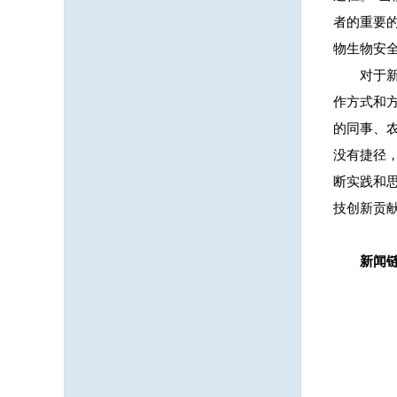
者的重要
物生物安
对于
作方式和
的同事、
没有捷径
断实践和
技创新贡
新闻