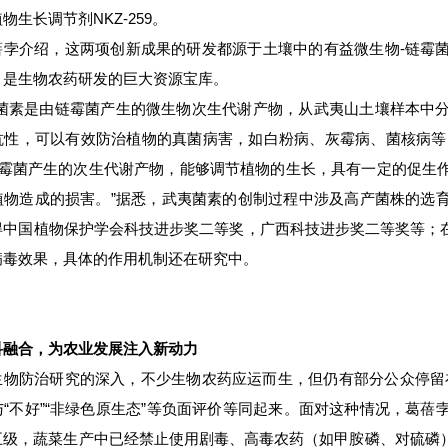
物生长调节剂NKZ-259。
蓓孛介绍，这两项创新成果的研发都源于土壤中的有益微生物-链霉
，是生物农药研发的巨大资源宝库。
夷菌素是由链霉菌产生的微生物次生代谢产物，从武夷山土壤样本中
抗性，可以有效防治植物的真菌病害，如白粉病、灰霉病、菌核病等，
是链霉菌产生的次生代谢产物，能够调节植物的生长，具有一定的促生
植物造成的损害。”据悉，武夷菌素的创制过程中涉及高产菌株的选
中国植物保护学会科技进步奖二等奖，广西科技进步奖二等奖等；在植
病毒效果，具体的作用机制还在研究中。
科融合，为农业发展注入新动力
生物防治研究的深入，不少生物农药应运而生，但仍有部分公众停留在
与“不好”“非绿色原生态”等负面评价等同起来。面对这种情况，葛
五级，蔬菜生产中已经禁止使用剧毒、高毒农药（如甲胺磷、对硫磷