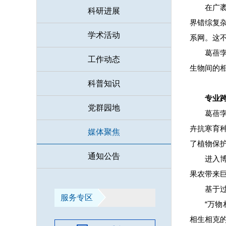
在广
科研进展
界错综复
学术活动
系网。这
葛蓓
工作动态
生物间的
科普知识
专业
党群园地
葛蓓
卉抗寒育
媒体聚焦
了植物保
通知公告
进入
果农带来
基于
服务专区
“万
相生相克