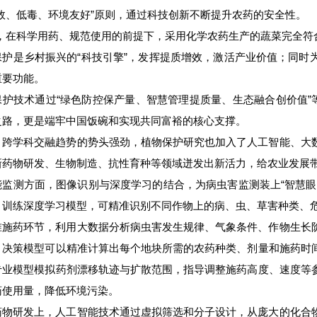
高效、低毒、环境友好”原则，通过科技创新不断提升农药的安全性。
此，在科学用药、规范使用的前提下，采用化学农药生产的蔬菜完全符
保护是乡村振兴的“科技引擎”，发挥提质增效，激活产业价值；同时
重要功能。
保护技术通过“绿色防控保产量、智慧管理提质量、生态融合创价值”
之路，更是端牢中国饭碗和实现共同富裕的核心支撑。
，跨学科交融趋势的势头强劲，植物保护研究也加入了人工智能、大
新药物研发、生物制造、抗性育种等领域迸发出新活力，给农业发展
能监测方面，图像识别与深度学习的结合，为病虫害监测装上“智慧眼
，训练深度学习模型，可精准识别不同作物上的病、虫、草害种类、
准施药环节，利用大数据分析病虫害发生规律、气象条件、作物生长
。决策模型可以精准计算出每个地块所需的农药种类、剂量和施药时
专业模型模拟药剂漂移轨迹与扩散范围，指导调整施药高度、速度等
药使用量，降低环境污染。
药物研发上，人工智能技术通过虚拟筛选和分子设计，从庞大的化合