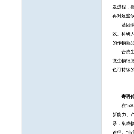
发进程，
再对这些
基因编
效。科研
的作物新
合成
微生物细
色可持续
寄语
在“
新能力、
系，集成
途径。“