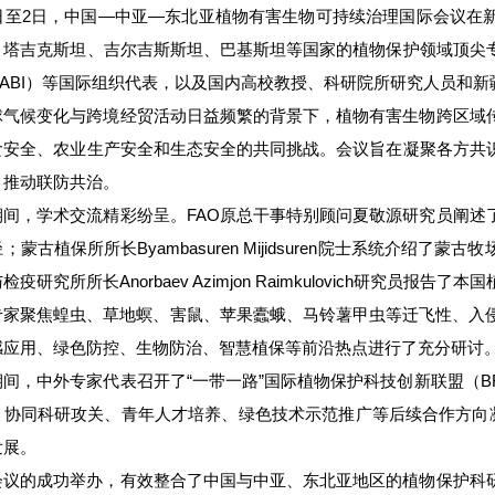
1日至2日，中国—中亚—东北亚植物有害生物可持续治理国际会议在
、塔吉克斯坦、吉尔吉斯斯坦、巴基斯坦等国家的植物保护领域顶尖专
CABI）等国际组织代表，以及国内高校教授、科研院所研究人员和
球气候变化与跨境经贸活动日益频繁的背景下，植物有害生物跨区域
食安全、农业生产安全和生态安全的共同挑战。会议旨在凝聚各方共
、推动联防共治。
期间，学术交流精彩纷呈。FAO原总干事特别顾问夏敬源研究员阐述
；蒙古植保所所长Byambasuren Mijidsuren院士系统介
疫研究所所长Anorbaev Azimjon Raimkulovich研究
专家聚焦蝗虫、草地螟、害鼠、苹果蠹蛾、马铃薯甲虫等迁飞性、入侵
感应用、绿色防控、生物防治、智慧植保等前沿热点进行了充分研讨
间，中外专家代表召开了“一带一路”国际植物保护科技创新联盟（BR
、协同科研攻关、青年人才培养、绿色技术示范推广等后续合作方向凝
发展。
会议的成功举办，有效整合了中国与中亚、东北亚地区的植物保护科