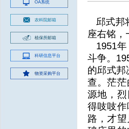
OA系统
邱式邦
农科院邮箱
座右铭，
植保所邮箱
195
斗争。1
科研信息平台
的邱式邦
物资采购平台
查。茫茫
源地，烈
得吱吱作
路，才望