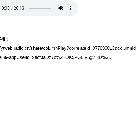
链接：
://ytweb.radio.cn/share/columnPlay?correlateId=977690813&colum
9e48&appUserid=xfIct3aDz7b%2FOK5PGLlV5g%3D%3D