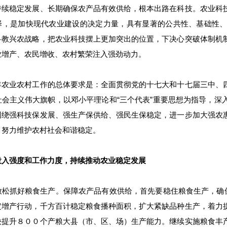
持续稳定发展、长期确保农产品有效供给，根本出路在科技。农业科
择，是加快现代农业建设的决定力量，具有显著的公共性、基础性
科教兴农战略，把农业科技摆上更加突出的位置，下决心突破体制机
业增产、农民增收、农村繁荣注入强劲动力。
年农业农村工作的总体要求是：全面贯彻党的十七大和十七届三中、
社会主义伟大旗帜，以邓小平理论和“三个代表”重要思想为指导，深
围绕强科技保发展、强生产保供给、强民生保稳定，进一步加大强农
，努力维护农村社会和谐稳定。
投入强度和工作力度，持续推动农业稳定发展
放松抓好粮食生产。保障农产品有效供给，首先要稳住粮食生产，确保
定增产行动，千方百计稳定粮食播种面积，扩大紧缺品种生产，着力
快提升８００个产粮大县（市、区、场）生产能力。继续实施粮食丰