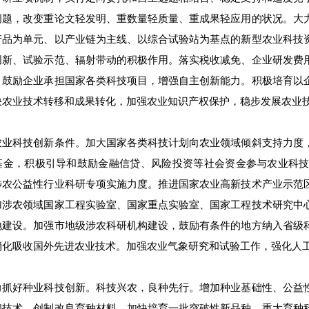
问题，改变重论文轻发明、重数量轻质量、重成果轻应用的状况。大
产品为单元、以产业链为主线、以综合试验站为基点的新型农业科技
创新、试验示范、辐射带动的积极作用。落实税收减免、企业研发费
，鼓励企业承担国家各类科技项目，增强自主创新能力。积极培育以
快农业技术转移和成果转化，加强农业知识产权保护，稳步发展农业
农业科技创新条件。加大国家各类科技计划向农业领域倾斜支持力度
基金，积极引导和鼓励金融信贷、风险投资等社会资金参与农业科
涉农公益性行业科研专项实施力度。推进国家农业高新技术产业示范
加涉农领域国家工程实验室、国家重点实验室、国家工程技术研究中
地建设。加强市地级涉农科研机构建设，鼓励有条件的地方纳入省级
消化吸收国外先进农业技术。加强农业气象研究和试验工作，强化人
力抓好种业科技创新。科技兴农，良种先行。增加种业基础性、公益
和技术，创制改良育种材料，加快培育一批突破性新品种。重大育种