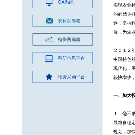
OA系统
实现农业
的必然选
农科院邮箱
遇，坚持
展，为农
植保所邮箱
２０１２
科研信息平台
中国特色
现代化，
物资采购平台
较快增收
一、加大
１．毫不
展粮食稳
规划，加