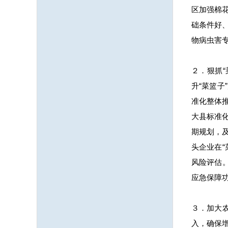
区加强棉
础条件好
物病虫害
２．狠抓
升“菜篮
准化整体
大县标准
期规划，
头企业在
风险评估
应急保障
３．加大
入，确保