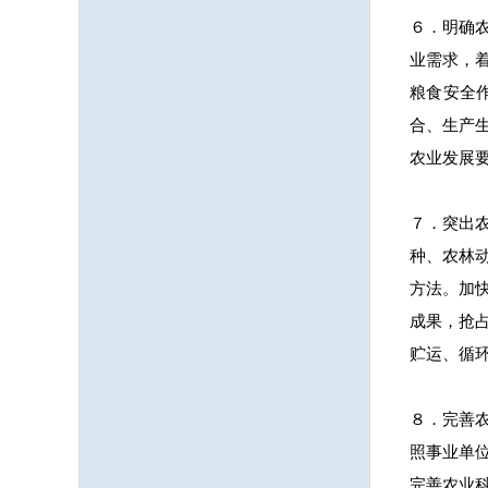
６．明确
业需求，
粮食安全
合、生产
农业发展
７．突出
种、农林
方法。加
成果，抢
贮运、循
８．完善
照事业单
完善农业