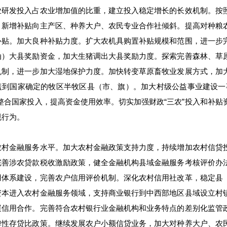
业研发投入占农业增加值的比重，建立投入稳定增长的长效机制。按
，新增补贴向主产区、种养大户、农民专业合作社倾斜。提高对种粮
补贴。加大良种补贴力度。扩大农机具购置补贴规模和范围，进一步
油）大县奖励资金，加大生猪调出大县奖励力度。探索完善森林、草
机制，进一步加大湿地保护力度。加快转变草原畜牧业发展方式，加
盖到国家确定的牧区半牧区县（市、旗）。加大村级公益事业建设一
效整合国家投入，提高资金使用效率。切实加强财政“三农”投入和补
规行为。
农村金融服务水平。加大农村金融政策支持力度，持续增加农村信贷
完善涉农贷款税收激励政策，健全金融机构县域金融服务考核评价办
用体系建设，完善农户信用评价机制。深化农村信用社改革，稳定县
资本进入农村金融服务领域，支持商业银行到中西部地区县域设立村
展信用合作。完善符合农村银行业金融机构和业务特点的差别化监管
弹性存贷比政策。继续发展农户小额信贷业务，加大对种养大户、农