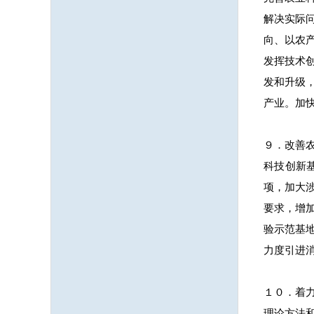
解决实际
向、以农
发挥技术
发和升级
产业。加
９．改善
科技创新
项，加大
要求，增
验示范基
力度引进
１０．着
理论方法