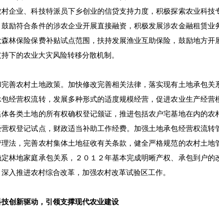
农村企业、科技特派员下乡创业的信贷支持力度，积极探索农业科技
。鼓励符合条件的涉农企业开展直接融资，积极发展涉农金融租赁业
大森林保险保费补贴试点范围，扶持发展渔业互助保险，鼓励地方开
支持下的农业大灾风险转移分散机制。
和完善农村土地政策。加快修改完善相关法律，落实现有土地承包关
承包经营权流转，发展多种形式的适度规模经营，促进农业生产经营
集体各类土地的所有权确权登记颁证，推进包括农户宅基地在内的农
经营权登记试点，财政适当补助工作经费。加强土地承包经营权流转
管理法，完善农村集体土地征收有关条款，健全严格规范的农村土地
稳定林地家庭承包关系，２０１２年基本完成明晰产权、承包到户的
。深入推进农村综合改革，加强农村改革试验区工作。
科技创新驱动，引领支撑现代农业建设