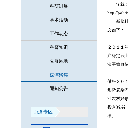
转载
科研进展
http://pol
学术活动
新华
文如下：
工作动态
２０１１
科普知识
产稳定跃
党群园地
济平稳较
媒体聚焦
做好２０
通知公告
形势复杂
业农村好
投入减弱
服务专区
绩。