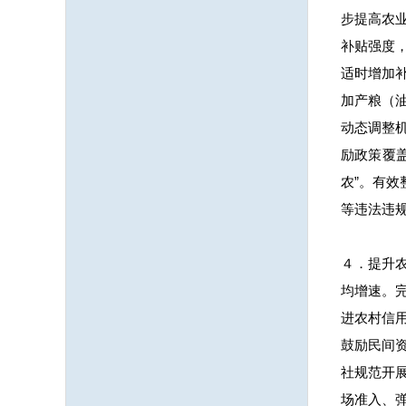
步提高农
补贴强度
适时增加
加产粮（
动态调整
励政策覆
农”。有
等违法违
４．提升
均增速。
进农村信
鼓励民间
社规范开
场准入、