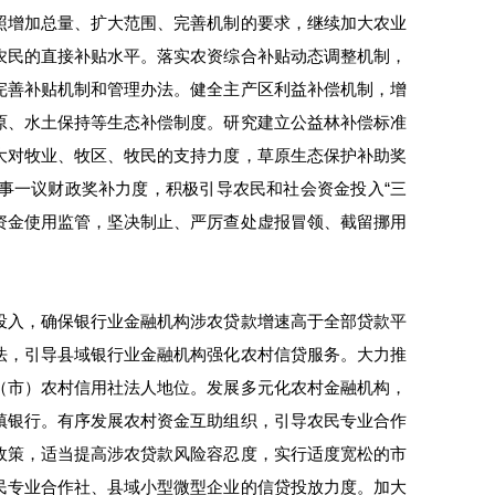
照增加总量、扩大范围、完善机制的要求，继续加大农业
农民的直接补贴水平。落实农资综合补贴动态调整机制，
完善补贴机制和管理办法。健全主产区利益补偿机制，增
原、水土保持等生态补偿制度。研究建立公益林补偿标准
大对牧业、牧区、牧民的支持力度，草原生态保护补助奖
事一议财政奖补力度，积极引导农民和社会资金投入“三
贴资金使用监管，坚决制止、严厉查处虚报冒领、截留挪用
投入，确保银行业金融机构涉农贷款增速高于全部贷款平
法，引导县域银行业金融机构强化农村信贷服务。大力推
（市）农村信用社法人地位。发展多元化农村金融机构，
镇银行。有序发展农村资金互助组织，引导农民专业合作
政策，适当提高涉农贷款风险容忍度，实行适度宽松的市
民专业合作社、县域小型微型企业的信贷投放力度。加大