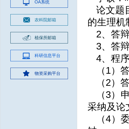
OA系统
论文题
的生理机
农科院邮箱
2、
答
植保所邮箱
3、
答
科研信息平台
4、
程
（
1）
物资采购平台
（
2）
（
3）
采纳及论
（
4）