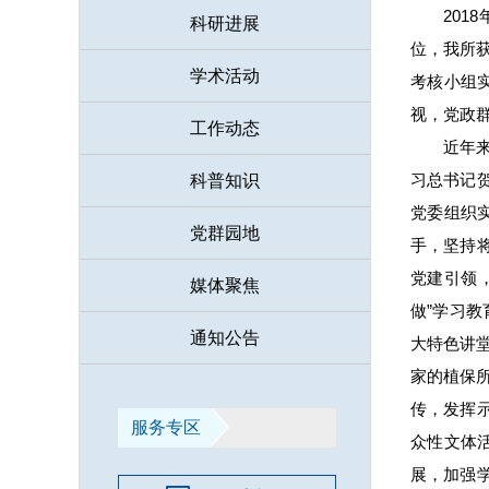
201
科研进展
位，我所
学术活动
考核小组
视，党政
工作动态
近年
习总书记
科普知识
党委组织
党群园地
手，坚持
党建引领
媒体聚焦
做”学习
通知公告
大特色讲
家的植保
传，发挥
服务专区
众性文体
展，加强