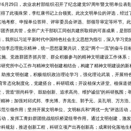
8年6月29日，农业农村部组织召开了纪念建党97周年暨文明单位表彰
获得了此项殊荣，李红康书记上台领奖。此次文明单位的评选，经过
实地考察、申报单位答辩、评审委员会评选、部领导审定等环节。
群团齐抓共管，全所广大干部职工同创共建所取得的可喜成果，是部
来，我所以习近平新时代中国特色社会主义思想为指引，深入学习党
贺信李总理批示精神，统一思想凝聚共识，坚定“两个一流”的奋斗目
实施、党政群团齐抓共管、群众积极参与的精神文明建设工作体系
将研究所中心工作与精神文明创建相结合，构建了精神文明建设的新格
，助推文明创建，积极组织政治理论学习，强化理论武装，开展特
教育常态化制度化，党建搭台，科研唱戏；开设植保大讲堂、植保道
堂，营造“崇尚科学、鼓励创新、追求高尚、维护诚信”的科研氛围；
所精神；加强对邱式邦、李光博、齐兆生、郭予元、吴孔明、万方浩
示范引领作用；坚持开展文明单位、文明标兵和“两优一先”评选活动
活动，发挥工青妇群团统战组织桥梁纽带作用。通过文明创建，激
学科规划，推进创新工程，科研立项产出再创新高；成果转化落地生根