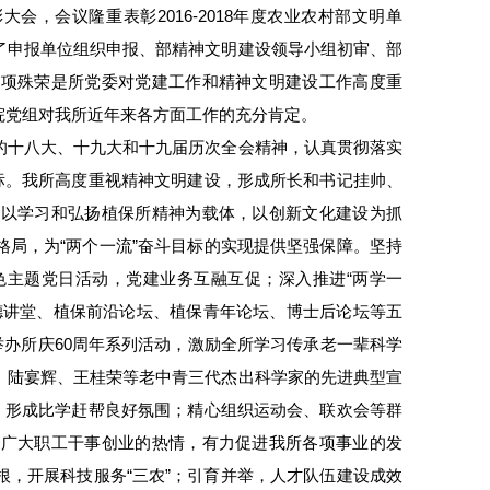
大会，会议隆重表彰2016-2018年度农业农村部文明单
了申报单位组织申报、部精神文明建设领导小组初审、部
此项殊荣是所党委对党建工作和精神文明建设工作高度重
院党组对我所近年来各方面工作的充分肯定。
的十八大、十九大和十九届历次全会精神，认真贯彻落实
标。我所高度重视精神文明建设，形成所长和书记挂帅、
；以学习和弘扬植保所精神为载体，以创新文化建设为抓
局，为“两个一流”奋斗目标的实现提供坚强保障。坚持
色主题党日活动，党建业务互融互促；深入推进“两学一
德讲堂、植保前沿论坛、植保青年论坛、博士后论坛等五
举办所庆60周年系列活动，激励全所学习传承老一辈科学
、陆宴辉、王桂荣等老中青三代杰出科学家的先进典型宣
，形成比学赶帮良好氛围；精心组织运动会、联欢会等群
发广大职工干事创业的热情，有力促进我所各项事业的发
，开展科技服务“三农”；引育并举，人才队伍建设成效