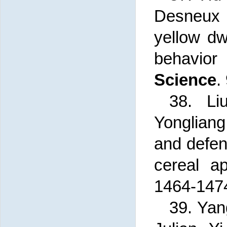
Desneux 
yellow dw
behavio
Science
.
38.
Li
Yongliang
and defens
cereal ap
1464-147
39. Ya