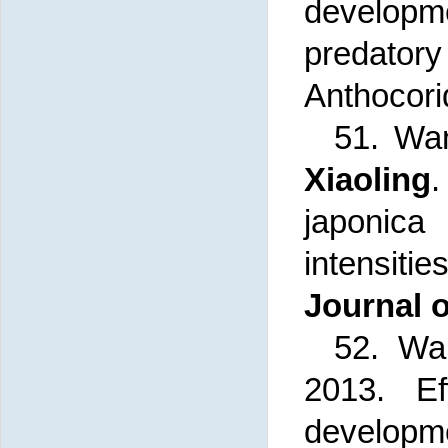
developm
predator
Anthocori
51. Wa
Xiaoling
japonica
intensit
Journal 
52. W
2013. E
developme