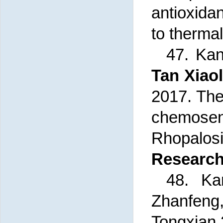
antioxid
to therma
47. Kan
Tan Xiao
2017. The
chemose
Rhopalo
Researc
48. Ka
Zhanfen
Tongxian