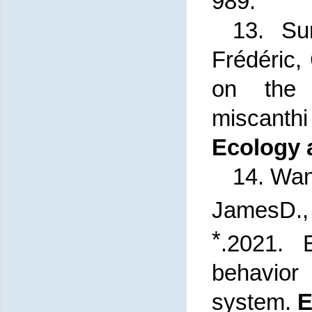
989.
13.
Su
Frédéric,
on the 
miscanthi
Ecology 
14. Wan
JamesD., 
*
.2021. 
behavior
system.
E