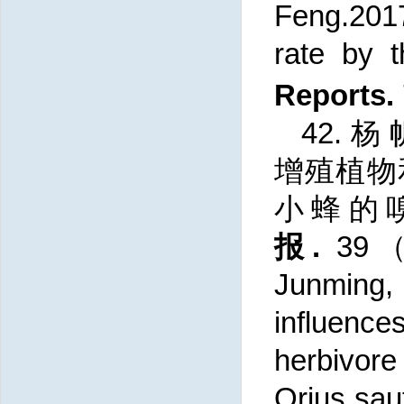
Feng.201
rate by 
Reports.
42.
杨
增殖植物
小蜂的
报.
39
（
Junming,
influenc
herbivore
Orius saut