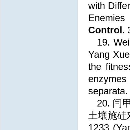
with Diff
Enemies 
Control
.
19.
Wei
Yang Xueq
the fitnes
enzyme
separata.
20.
闫甲
土壤施硅
1233 (Yan