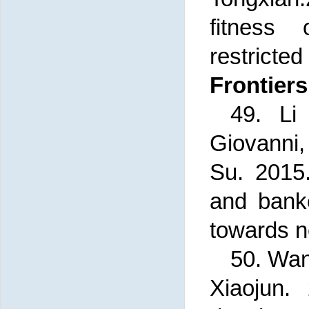
fitness
restricte
Frontiers
49. L
Giovanni,
Su.
2015
and banke
towards n
50. Wa
Xiaojun.