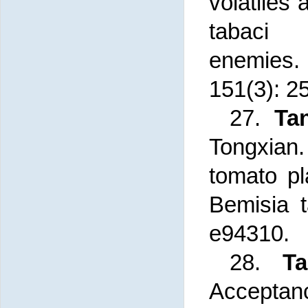
volatiles 
tab
enemies.
151(3): 2
27.
Tan
Tongxian.
tomato pl
Bemisia 
e94310.
28.
Ta
Acceptan