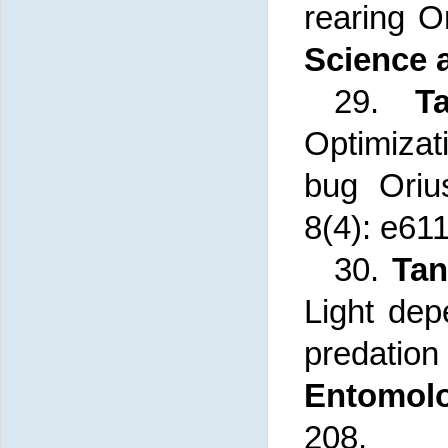
rearing
Or
Science 
29.
T
Optimizat
bug
Oriu
8(4): e61
30.
Tan
Light dep
predation
Entomolo
208.