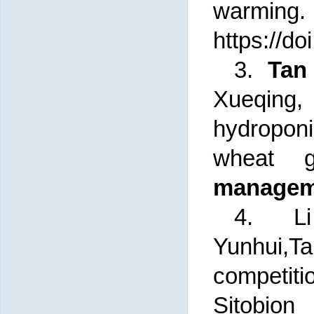
warmi
https://d
3.
Tan
Xueqing
hydroponi
wheat g
managem
4. Li
Yunhui,Ta
competit
Sitobion