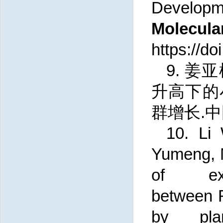
Developm
Molec
https://d
9. 
升高下的
群增长.中
10.
Li
Yumeng,
of exp
between
by pla