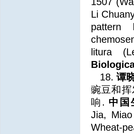
1507 (Wa
Li Chuan
pattern 
chemos
litura
(L
Biologica
18.
谭
豌豆和挥
响.
中国
Jia, Miao
Wheat-pe