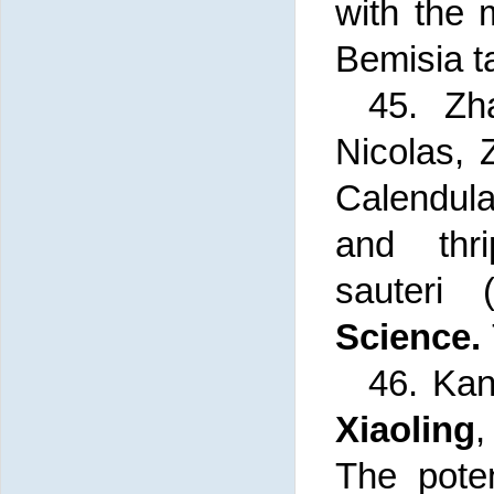
with the 
Bemisia t
45.
Zh
Nicolas,
Calendula
and thr
sauteri
Science
.
46. Kan
Xiaoling
,
The poten