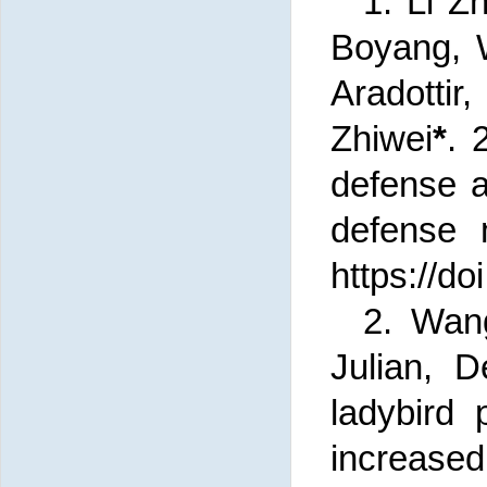
1. Li Z
Boyang, 
Aradottir
Zhiwei
*
. 
defense a
defense m
https://d
2. Wan
Julian, 
ladybird
increased