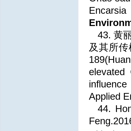
Encarsi
Environm
43.
黄
及其所传
189(Huan
elevated
influence
Applied 
44.
Ho
Feng
.20