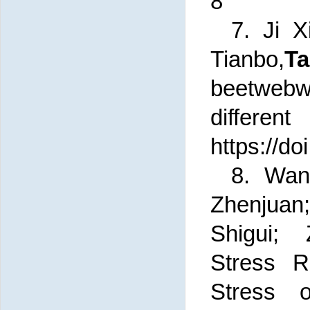
8
7. Ji X
Tianbo,
T
beetwebw
differe
https://d
8. Wan
Zhenjuan
Shigui;
Stress R
Stress 