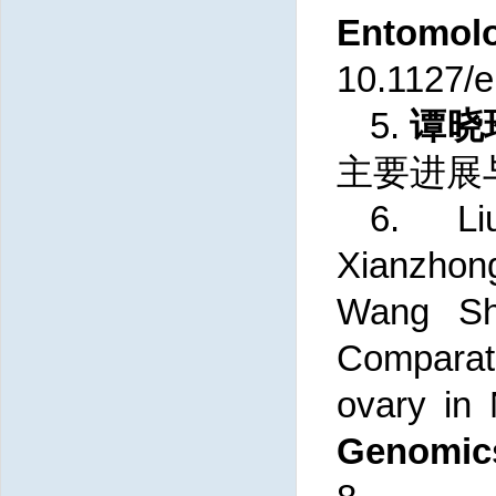
Entom
10.1127/e
5.
谭晓
主要进展与
6. Li
Xianzhong
Wang Sh
Comparat
ovary in
Genomic