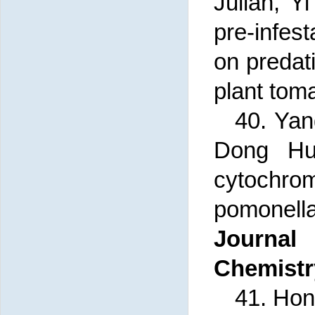
Julian, Y
pre-infes
on predat
plant tom
40. Yan
Dong Hui
cytoc
pomonell
Journ
Chemistr
41. Hon