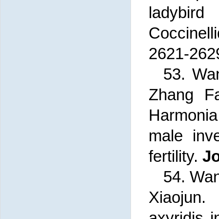
ladybi
Coccinell
2621-262
53. Wa
Zhang Fa
Harmonia a
male inve
fertility.
Jo
54. Wan
X
iaojun
axyridis
i