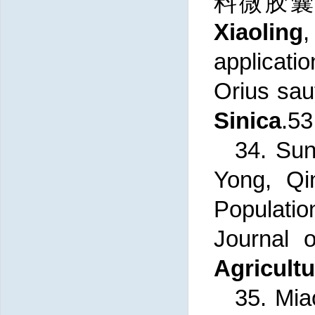
料微胶囊工
Xiaoling
applicat
Orius
sau
Sinica
.53
34. Sun
Yong, Qi
Populatio
Journal o
Agricultu
35.
Mia