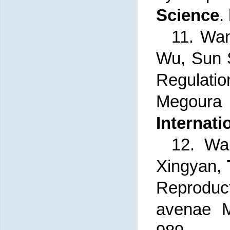
Science
.
11. Wan
Wu, Sun S
Regulati
Megoura 
Internati
12. Wa
Xingyan,
Reproduc
avenae
M