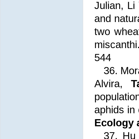
Julian, L
and natur
two whea
miscanthi
544
36.
Mor
Alvira,
T
populati
aphids in 
Ecology 
37.
Hu 