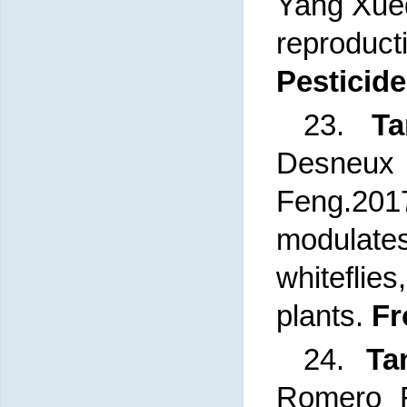
Yang Xueq
reprodu
Pesticid
23.
Ta
Desneu
Feng.20
modulate
whitefli
plants.
Fr
24.
Ta
Romero R