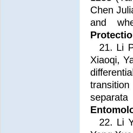
Chen Julia
and whe
Protecti
21.
Li 
Xiaoqi, Ya
different
transi
separata
Entomolo
22.
Li 