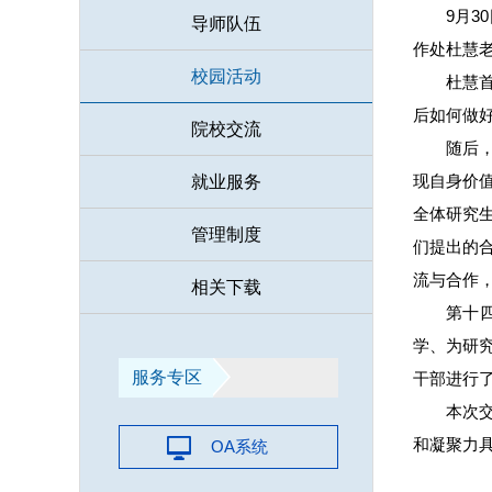
9月
导师队伍
作处杜慧
校园活动
杜慧
后如何做
院校交流
随后
现自身价
就业服务
全体研究
管理制度
们提出的
流与合作
相关下载
第十
学、为研
服务专区
干部进行
本次
和凝聚力
OA系统