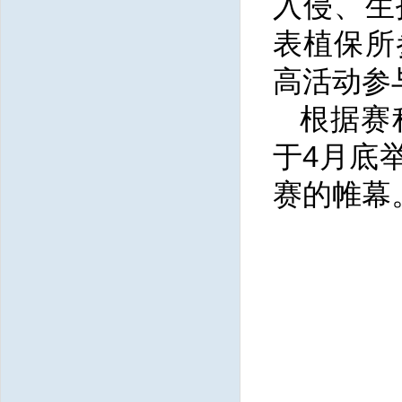
入侵、生
表植保所
高活动参
根据赛
于4月底
赛的帷幕