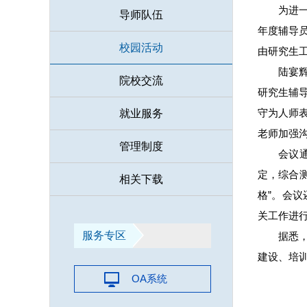
为进一
导师队伍
年度辅导
校园活动
由研究生
陆宴
院校交流
研究生辅
守为人师
就业服务
老师加强
管理制度
会议
定，综合测
相关下载
格”。会
关工作进
服务专区
据悉
建设、培
OA系统