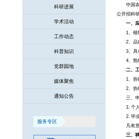
中国
科研进展
公开招科研
学术活动
一、
1、
工作动态
2、
3、
科普知识
4、熟
党群园地
二、
1、
媒体聚焦
2、
通知公告
三、
1. 
2.
服务专区
凡有
三、