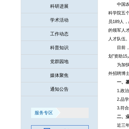
中国
科研进展
科学院五
学术活动
员189人
的领军人
工作动态
人才队伍
目前
科普知识
划”资助1
党群园地
为加
外招聘博
媒体聚焦
一、
通知公告
1.
2.品
3.符
服务专区
二、
近三年