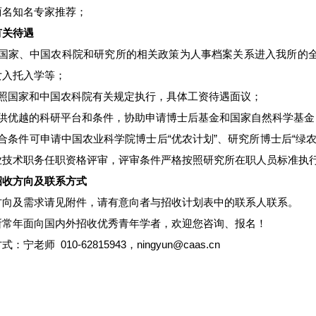
两名知名专家推荐；
有关待遇
按国家、中国农科院和研究所的相关政策为人事档案关系进入我所的
女入托入学等；
按照国家和中国农科院有关规定执行，具体工资待遇面议；
提供优越的科研平台和条件，协助申请博士后基金和国家自然科学基金
符合条件可申请中国农业科学院博士后“优农计划”、研究所博士后“绿
业技术职务任职资格评审，评审条件严格按照研究所在职人员标准执
招收方向及联系方式
方向及需求请见附件，请有意向者与招收计划表中的联系人联系。
所常年面向国内外招收优秀青年学者，欢迎您咨询、报名！
：宁老师 010-62815943，ningyun@caas.cn