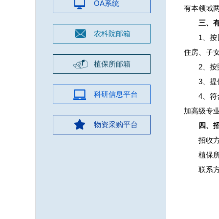
OA系统
有本领域
三、
农科院邮箱
1、
住房、子
植保所邮箱
2、
3、
科研信息平台
4、
加高级专
物资采购平台
四、
招收
植保
联系方式