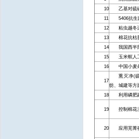
10
乙基对硫
11
5406抗
12
粘虫越冬
13
棉花抗枯萎
14
我国西半
15
玉米螟人
16
中国小麦
熏灭净(
17
纺、城建等方
18
利用磷肥
19
控制棉花
20
应用芜菁