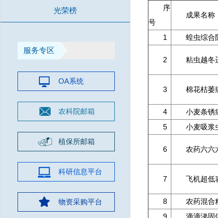
序
光荣榜
成果名称
号
1
蝗虫综合
服务专区
2
粘虫越冬
OA系统
3
棉花枯萎
农科院邮箱
4
小麦条锈
5
小麦吸浆
植保所邮箱
6
农药六六
科研信息平台
7
飞机超低
8
农药混合
物资采购平台
9
滴滴涕固