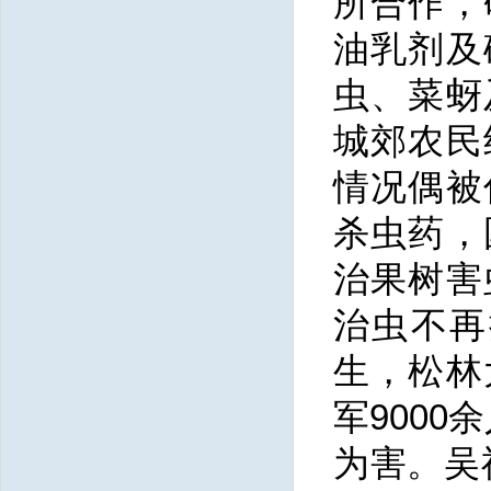
所合作，
油乳剂及
虫、菜蚜
城郊农民
情况偶被
杀虫药，
治果树害
治虫不再
生，松林
军900
为害。吴