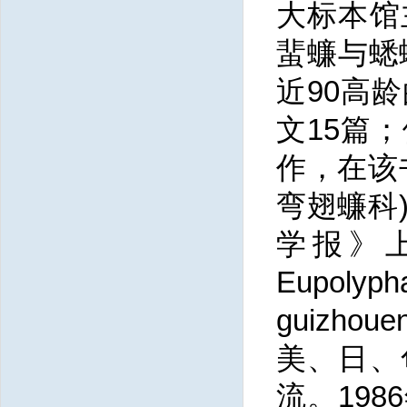
大标本馆
蜚蠊与蟋
近90高
文15篇
作，在该
弯翅蠊科
学报》
Eupoly
guizho
美、日、
流。19