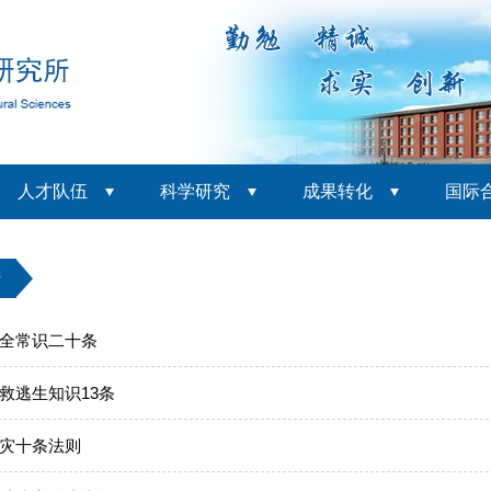
人才队伍
科学研究
成果转化
国际
产
全常识二十条
救逃生知识13条
灾十条法则