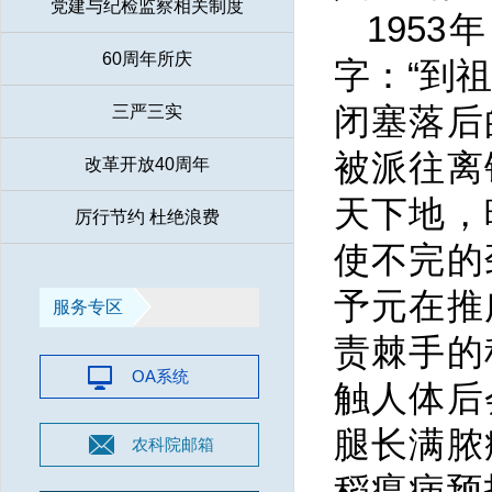
党建与纪检监察相关制度
195
60周年所庆
字：“到
闭塞落后
三严三实
被派往离
改革开放40周年
天下地，
厉行节约 杜绝浪费
使不完的
予元在推
服务专区
责棘手的
OA系统
触人体后
腿长满脓
农科院邮箱
稻瘟病预