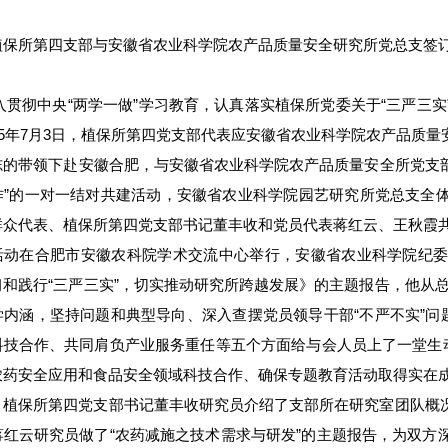
植保所第四支部与安徽省农业科学院农产品质量安全研究所党总支签
彻中央“两学一做”学习教育，认真落实植保所党委关于“三严三实
15年7月3日，植保所第四党支部代表应安徽省农业科学院农产品质
志的带领下赴安徽合肥，与安徽
省农业科学院农产品质量安全所党支部
作”的一对一结对共建活动，安徽省农业科学院园艺研究所党总支全
群众代表、植保所第四党支部书记董丰收和党员代表蒋红云、王秋霞共
活动在合肥市安徽农科院学术交流中心举行，安徽省农业科学院纪
和践行“三严三实”，切实推动研究所跨越发展》的主题报告，他从总
学内涵，坚持问题和典型导向、深入查摆党员领导干部“不严不实”问
科技合作、共同肩负产业服务重任等五个方面给与会人员上了一堂生动
农药安全应用和食品安全领域科技合作、确保专题教育活动取得实在
，植保所第四党支部书记董丰收研究员介绍了支部所在研究室团队概
红云研究员做了“农药减施之技术需求与研发”的主题报告，为双方深