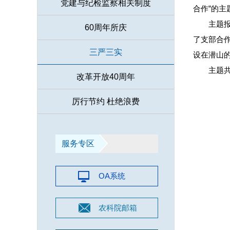
党建与纪检监察相关制度
合作”的
主题
60周年所庆
了支部合
三严三实
设在潜山
主题
改革开放40周年
厉行节约 杜绝浪费
服务专区
OA系统
农科院邮箱