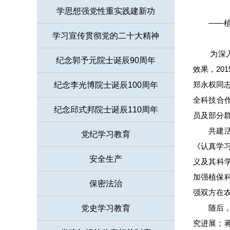
学思想强党性重实践建新功
——
学习宣传贯彻党的二十大精神
为深入贯
纪念郭予元院士诞辰90周年
效果，20
郑永权同
纪念李光博院士诞辰100周年
全科技合
纪念邱式邦院士诞辰110周年
员及部分
共建
党纪学习教育
《认真学习
安全生产
义及其科
加强植保
保密法治
强双方在
随后
党史学习教育
究进展；蒋