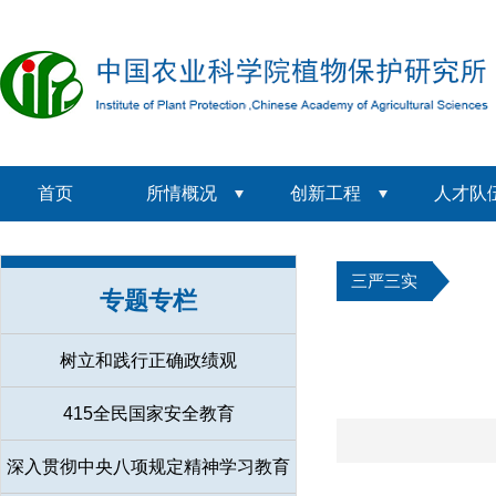
首页
所情概况
创新工程
人才队
三严三实
专题专栏
树立和践行正确政绩观
415全民国家安全教育
深入贯彻中央八项规定精神学习教育