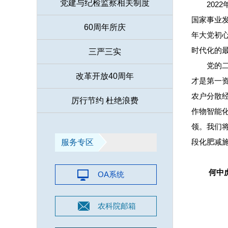
党建与纪检监察相关制度
20
国家事业
60周年所庆
年大党初
时代化的
三严三实
党的
改革开放40周年
才是第一
农户分散
厉行节约 杜绝浪费
作物智能
领。我们
段化肥减
服务专区
何中
OA系统
农科院邮箱