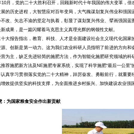
22年10月，党的二十大胜利召开，回顾新时代十年我国的伟大变革，
发展的历史进程，大智慧应对百年变局，大气魄谋划复兴伟业和强国
心不改、矢志不渝的坚定与执着，彰显了谋划复兴伟业、擘画强国蓝
最新成果，是一篇闪耀着马克思主义真理光辉的纲领性文献。
二十大报告指出，教育、科技、人才是全面建设社会主义现代化国家
资源、创新是第一动力。这为我们农业科研人员指明了前进的方向和
经营为主，缺乏先进轻简的施肥方法，作为智能化施肥研究领域的科
化推荐施肥新方法及NE施肥专家系统，实现了科学施肥“最后一公里
将认真学习贯彻落实党的二十大精神，踔厉奋发、勇毅前行，就重要
施增效提供坚实的科技支撑，为全面推进乡村振兴、加快建设农业强
虎：为国家粮食安全作出新贡献